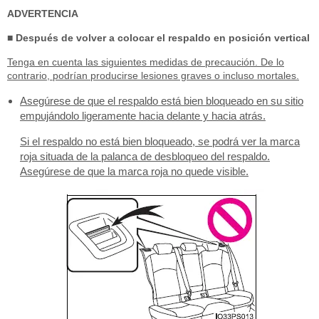
ADVERTENCIA
■ Después de volver a colocar el respaldo en posición vertical
Tenga en cuenta las siguientes medidas de precaución. De lo
contrario, podrían producirse lesiones graves o incluso mortales.
Asegúrese de que el respaldo está bien bloqueado en su sitio
empujándolo ligeramente hacia delante y hacia atrás.
Si el respaldo no está bien bloqueado, se podrá ver la marca
roja situada de la palanca de desbloqueo del respaldo.
Asegúrese de que la marca roja no quede visible.